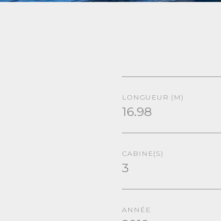
LONGUEUR (M)
16.98
CABINE(S)
3
ANNÉE