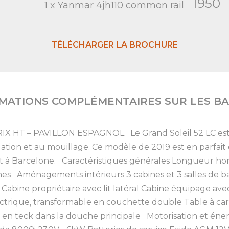
1950
1 x Yanmar 4jh110 common rail
TÉLÉCHARGER LA BROCHURE
MATIONS COMPLÉMENTAIRES SUR LES B
X HT – PAVILLON ESPAGNOL Le Grand Soleil 52 LC est u
ation et au mouillage. Ce modèle de 2019 est en parfait 
 Barcelone. Caractéristiques générales Longueur hors 
 Aménagements intérieurs 3 cabines et 3 salles de bain
e Cabine propriétaire avec lit latéral Cabine équipage av
ectrique, transformable en couchette double Table à ca
 en teck dans la douche principale Motorisation et é