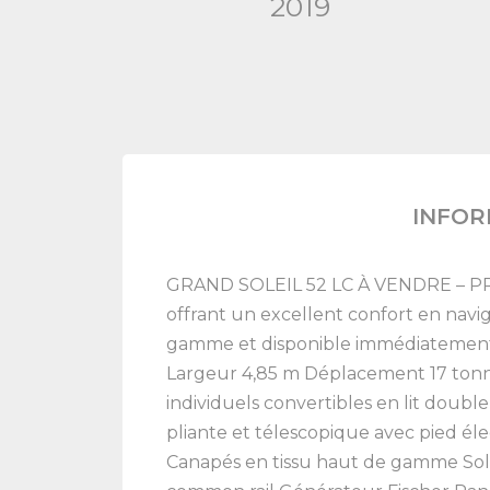
2019
INFOR
GRAND SOLEIL 52 LC À VENDRE – PRI
offrant un excellent confort en navig
gamme et disponible immédiatement à
Largeur 4,85 m Déplacement 17 tonnes
individuels convertibles en lit doubl
pliante et télescopique avec pied él
Canapés en tissu haut de gamme Sol