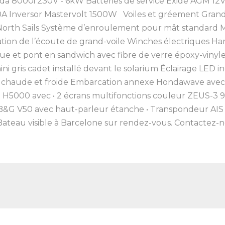
a 8000i 230V - 6kW Batteries de service Exide AGM 12V 
A Inversor Mastervolt 1500W Voiles et gréement Grand-v
rth Sails Système d’enroulement pour mât standard Mât
xation de l’écoute de grand-voile Winches électriques 
e et pont en sandwich avec fibre de verre époxy-vinyle
i gris cadet installé devant le solarium Éclairage LED i
au chaude et froide Embarcation annexe Hondawave av
H5000 avec • 2 écrans multifonctions couleur ZEUS-3 9”
 B&G V50 avec haut-parleur étanche • Transpondeur AIS 
eau visible à Barcelone sur rendez-vous. Contactez-no