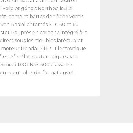
570 Ah Batteries lithium Victron
oile et génois North Sails 3Di
, bôme et barres de flèche vernis
Harken Radial chromés STC 50 et 60
ster Bauprés en carbone intégré à la
ndirect sous les meubles latéraux et
ec moteur Honda 15 HP Électronique
 et 12” • Pilote automatique avec
Simrad B&G Nais 500 classe B •
us pour plus d’informations et