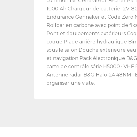
common rail Générateur Fischer Pand
1000 Ah Chargeur de batterie 12V-80
Endurance Gennaker et Code Zero No
Rollbar en carbone avec point de fi
Pont et équipements extérieurs Coqu
coque Plage arrière hydraulique Bimin
sous le salon Douche extérieure e
et navigation Pack électronique B&G 
carte de contrôle série H5000 • VHF
Antenne radar B&G Halo-24 48NM Bat
organiser une visite.