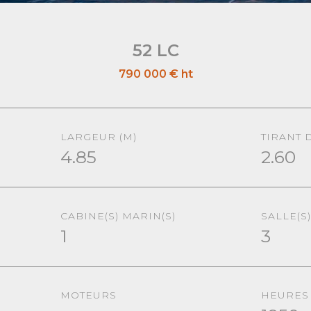
52 LC
790 000 €
ht
LARGEUR (M)
TIRANT 
4.85
2.60
CABINE(S) MARIN(S)
SALLE(S
1
3
MOTEURS
HEURES