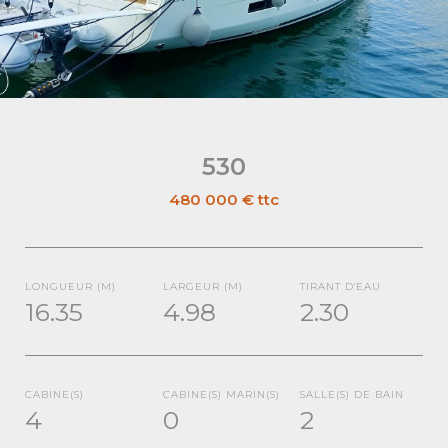
530
480 000 €
ttc
LONGUEUR (M)
LARGEUR (M)
TIRANT D'EAU
16.35
4.98
2.30
CABINE(S)
CABINE(S) MARIN(S)
SALLE(S) DE BAIN
4
0
2